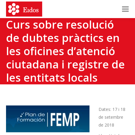
Curs sobre resolució
de dubtes pràctics en
les oficines d’atenció
ciutadana i registre de
les entitats locals
Dates: 17 i 18
de setembre
de 2018