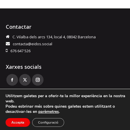
Contactar
C. Vilalba dels arcs 134, local 4, 08042 Barcelona
contacta@eidos.social
676 647 526
Xarxes socials
Facebook
Twitter
Instagram
page
page
page
Utilitzem galetes per a oferir-te la millor experiència en la nostra
opens
opens
opens
web.
in
in
in
Podeu esbrinar més sobre quines galetes estem utilitzant o
desactivar-les en
parèmetres
.
new
new
new
© EIDOS Dinamització Social
window
window
window
Accepta
Configuració
Avís legal