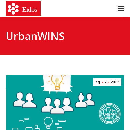
UrbanWINS
ag.
2
2017